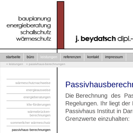
startseite
büro
leistungen
referenzen
kontakt
impressum
» leistungen
» passivhaus-berechnungen
Passivhausberech
wärmeschutznachweise
energieausweise
Die Berechnung des Passi
energieberatungen
Regelungen. Ihr liegt d
kfw-förderungen
Passivhaus Institut in Da
wärmebrücken-
berechnungen
Grenzwerte einzuhalten:
sommerlicher wärmeschutz
passivhaus-berechnungen